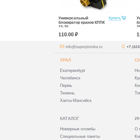
р соединений
Купить
Универсальный
Купить
У
блокиратор кранов КППК
б
15-20
2
110.00 ₽
1
info@superplomba.ru
+7 (424
УРАЛ
С
Екатеринбург
Но
Челябинск
Кр
Пермь
Ке
Тюмень
То
Ханты-Мансийск
КАТАЛОГ
И
Номерные пломбы
О 
Специальные пакеты
Ко