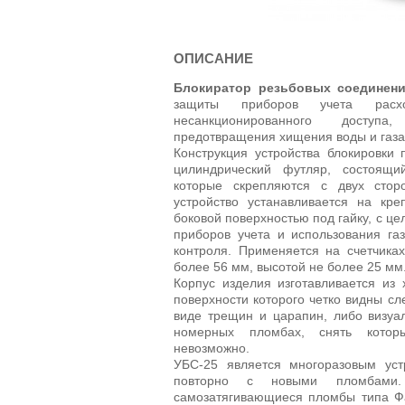
ОПИСАНИЕ
Блокиратор резьбовых соединени
защиты приборов учета расх
несанкционированного досту
предотвращения хищения воды и газа
Конструкция устройства блокировки 
цилиндрический футляр, состоящи
которые скрепляются с двух сто
устройство устанавливается на кре
боковой поверхностью под гайку, с ц
приборов учета и использования га
контроля. Применяется на счетчика
более 56 мм, высотой не более 25 мм
Корпус изделия изготавливается из 
поверхности которого четко видны сл
виде трещин и царапин, либо визуа
номерных пломбах, снять котор
невозможно.
УБС-25 является многоразовым уст
повторно с новыми пломбами. 
самозатягивающиеся пломбы типа Ф