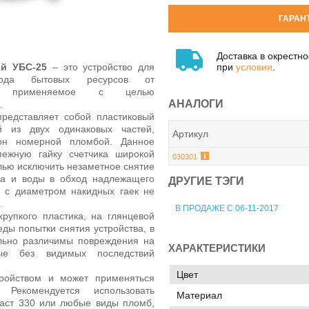
ГАРАН
Доставка в окрестн
при
условии
.
й УБС-25
– это устройство для
ода бытовых ресурсов от
па, применяемое с целью
АНАЛОГИ
.
представляет собой пластиковый
й из двух одинаковых частей,
Артикул
рон номерной пломбой. Данное
пежную гайку счетчика широкой
030301
елью исключить незаметное снятие
за и воды в обход надлежащего
ДРУГИЕ ТЭГИ
х с диаметром накидных гаек не
.
В ПРОДАЖЕ С 06-11-2017
хрупкого пластика, на глянцевой
еды попытки снятия устройства, в
льно различимы повреждения на
ХАРАКТЕРИСТИКИ
ые без видимых последствий
Цвет
ройством и может применяться
Рекомендуется использовать
Материал
аст 330 или любые виды пломб,