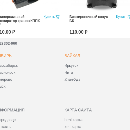
ниверсальный
Купить
Блокировочный конус
Купить
локиратор кранов КППК
БК
5
10.00 ₽
110.00 ₽
2) 302-960
ИБИРЬ
БАЙКАЛ
восибирск
Иркутск
асноярск
Чита
мерово
Улан-Удэ
мск
НФОРМАЦИЯ
КАРТА САЙТА
продавце
html-карта
нтакты
xml-карта