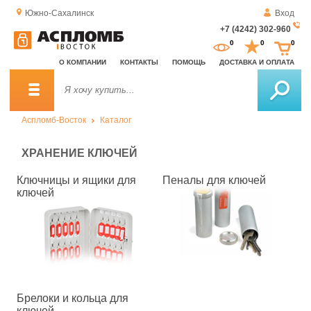
Южно-Сахалинск
Вход
+7 (4242) 302-960
За
0
0
0
о
О КОМПАНИИ
КОНТАКТЫ
ПОМОЩЬ
ДОСТАВКА И ОПЛАТА
зв
Аспломб-Восток
Каталог
ХРАНЕНИЕ КЛЮЧЕЙ
Ключницы и ящики для
Пеналы для ключей
ключей
Брелоки и кольца для
ключей