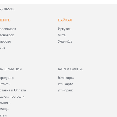
2) 302-960
ИБИРЬ
БАЙКАЛ
восибирск
Иркутск
асноярск
Чита
мерово
Улан-Удэ
мск
НФОРМАЦИЯ
КАРТА САЙТА
продавце
html-карта
нтакты
xml-карта
ставка и Оплата
yml-прайс
авила торговли
литика
мощь
атьи