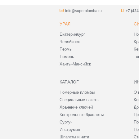
info@superplomba.ru
+7 (424
УРАЛ
С
Екатеринбург
Но
Челябинск
Кр
Пермь
Ке
Тюмень
То
Ханты-Мансийск
КАТАЛОГ
И
Номерные пломбы
О 
Специальные пакеты
Ко
Хранение ключей
До
Контрольные браслеты
Пр
Сургуч
По
Инструмент
По
Шпагаты и нити
Ст