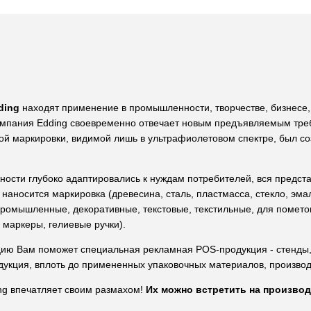
ding
находят применение в промышленности, творчестве, бизнесе,
мпания Edding своевременно отвечает новым предъявляемым тре
ой маркировки, видимой лишь в ультрафиолетовом спектре, был с
сти глубоко адаптировались к нуждам потребителей, вся предст
 наносится маркировка (древесина, сталь, пластмасса, стекло, эм
ромышленные, декоративные, текстовые, текстильные, для пометок
 маркеры, гелиевые ручки).
цию Вам поможет специальная рекламная POS-продукция - стенды,
одукция, вплоть до примененных упаковочных материалов, произво
g впечатляет своим размахом!
Их можно встретить на произво