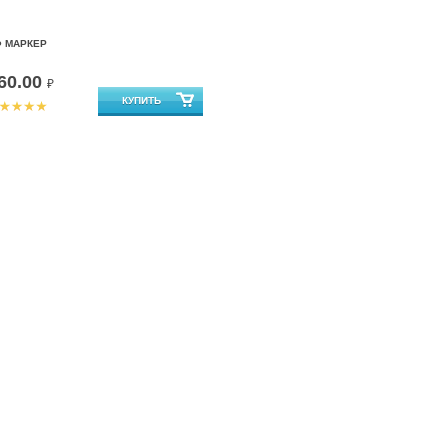
Ф МАРКЕР
60.00
₽