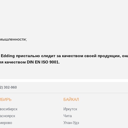
омышленности;
 Edding пристально следит за качеством своей продукции, о
 качеством DIN EN ISO 9001.
2) 302-960
ИБИРЬ
БАЙКАЛ
восибирск
Иркутск
асноярск
Чита
мерово
Улан-Удэ