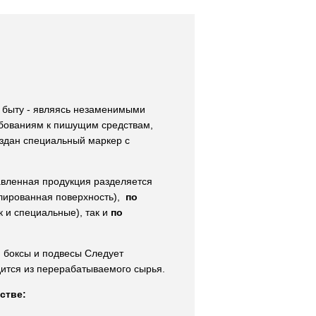
 быту - являясь незаменимыми
бованиям к пишущим средствам,
оздан специальный маркер с
авленная продукция разделяется
алированная поверхность),
по
 и специальные), так и
по
 боксы и подвесы Следует
дится из перерабатываемого сырья.
дстве: