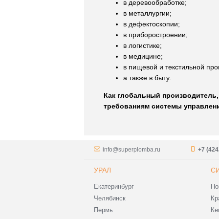
в деревообработке;
в металлургии;
в дефектоскопии;
в приборостроении;
в логистике;
в медицине;
в пищевой и текстильной пр
а также в быту.
Как глобальный производитель,
требованиям системы управления
info@superplomba.ru
+7 (424
УРАЛ
С
Екатеринбург
Но
Челябинск
Кр
Пермь
Ке