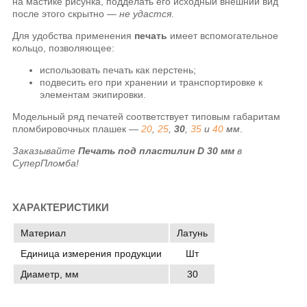
на мастике рисунка, подделать его исходный внешний вид
после этого скрытно —
не удастся
.
Для удобства применения
печать
имеет вспомогательное
кольцо, позволяющее:
использовать печать как перстень;
подвесить его при хранении и транспортировке к
элементам экипировки.
Модельный ряд печатей соответствует типовым габаритам
пломбировочных плашек —
20
,
25
,
30
,
35
и
40
мм
.
Заказывайте
Печать под пластилин
D 30 мм
в
СуперПломба!
ХАРАКТЕРИСТИКИ
Материал
Латунь
Единица измерения продукции
Шт
Диаметр, мм
30