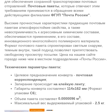
для обеспечения сохранной транспортировки почтовых
отправлений.
Почтовые пакеты
, которые отвечают этим
требованиям принимаются в обращение всеми
действующими филиалами
ФГУП "Почта России"
.
Высокие прочностные характеристики придающие почтовым
пакетам атмосферостойкие свойства, а также
невосприимчивость к агрессивным химическим составам,
обеспечиваются применением, в его составе,
инновационного многослойного полимерного материала.
Формат почтового пакета спроектирован светлым снаружи,
темным внутри, такой подход позволяет препятствовать
свободному просмотру посылки. Цена на нашем сайте
гораздо ниже чем в местном подразделении «Почты России».
Технические параметры пакета:
Целевое предназначение конверта -
почтовая
корреспонденция
;
Запирание происходит
на клейкую ленту
;
Габариты конверта составляют
114х162 мм
(Формат
упаковки
C6
);
3
Объем пакета составляет
0.0000096 м
;
Максимальный вес выдерживаемый упаковкой -
2.5 кг
.