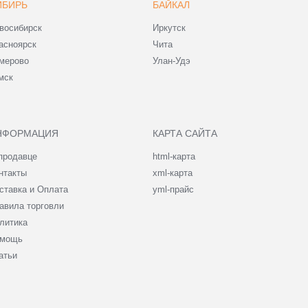
ИБИРЬ
БАЙКАЛ
восибирск
Иркутск
асноярск
Чита
мерово
Улан-Удэ
мск
НФОРМАЦИЯ
КАРТА САЙТА
продавце
html-карта
нтакты
xml-карта
ставка и Оплата
yml-прайс
авила торговли
литика
мощь
атьи