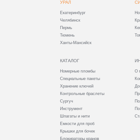
УРАЛ
С
Екатеринбург
Но
Челябинск
Кр
Пермь
Ке
Тюмень
То
Ханты-Мансийск
КАТАЛОГ
И
Номерные пломбы
О 
Специальные пакеты
Ко
Хранение ключей
До
Контрольные браслеты
Пр
Сургуч
По
Инструмент
По
Шпагаты и нити
Ст
Емкости для проб
Крышки для бочек
Блокираторы кранов