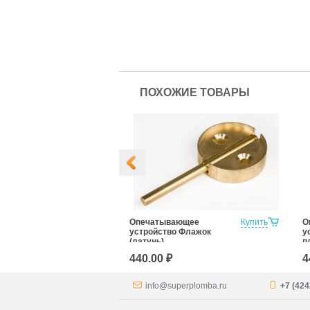
ПОХОЖИЕ ТОВАРЫ
д пластилин с
Купить
Опечатывающее
Купить
О
ой 20 мм,
устройство Флажок
у
ьцо (латунь)
(латунь)
п
(
440.00 ₽
4
info@superplomba.ru
+7 (424