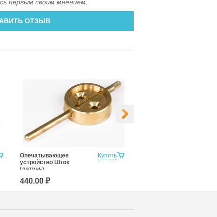
сь первым своим мнением.
АВИТЬ ОТЗЫВ
Опечатывающее
Купить
Опечатывающее
устройство Шток
устройство Флажок
(латунь)
(алюминий-латунь)
440.00 ₽
350.00 ₽