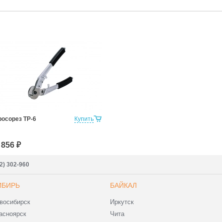
росорез ТР-6
Купить
 856 ₽
2) 302-960
ИБИРЬ
БАЙКАЛ
восибирск
Иркутск
асноярск
Чита