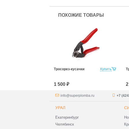
ПОХОЖИЕ ТОВАРЫ
Тросорез-кусачки
Купить
Т
1 500 ₽
2
info@superplomba.ru
+7 (424
УРАЛ
С
Екатеринбург
Но
Челябинск
Кр