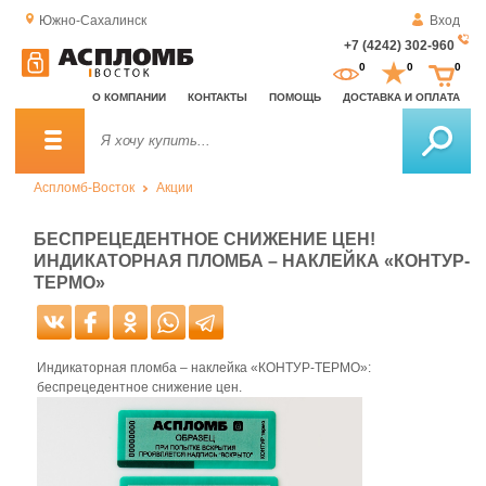
Южно-Сахалинск
Вход
+7 (4242) 302-960
За
0
0
0
о
О КОМПАНИИ
КОНТАКТЫ
ПОМОЩЬ
ДОСТАВКА И ОПЛАТА
зв
Аспломб-Восток
Акции
БЕСПРЕЦЕДЕНТНОЕ СНИЖЕНИЕ ЦЕН!
ИНДИКАТОРНАЯ ПЛОМБА – НАКЛЕЙКА «КОНТУР-
ТЕРМО»
Индикаторная пломба – наклейка «КОНТУР-ТЕРМО»:
беспрецедентное снижение цен.