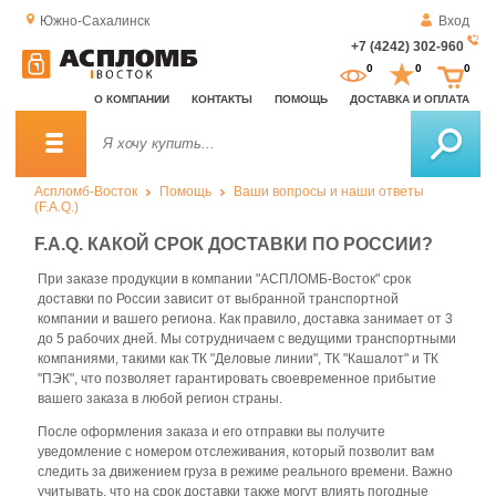
Южно-Сахалинск
Вход
+7 (4242) 302-960
За
0
0
0
о
О КОМПАНИИ
КОНТАКТЫ
ПОМОЩЬ
ДОСТАВКА И ОПЛАТА
зв
Аспломб-Восток
Помощь
Ваши вопросы и наши ответы
(F.A.Q.)
F.A.Q. КАКОЙ СРОК ДОСТАВКИ ПО РОССИИ?
При заказе продукции в компании "АСПЛОМБ-Восток" срок
доставки по России зависит от выбранной транспортной
компании и вашего региона. Как правило, доставка занимает от 3
до 5 рабочих дней. Мы сотрудничаем с ведущими транспортными
компаниями, такими как ТК "Деловые линии", ТК "Кашалот" и ТК
"ПЭК", что позволяет гарантировать своевременное прибытие
вашего заказа в любой регион страны.
После оформления заказа и его отправки вы получите
уведомление с номером отслеживания, который позволит вам
следить за движением груза в режиме реального времени. Важно
учитывать, что на срок доставки также могут влиять погодные