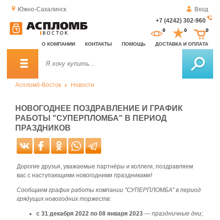
Южно-Сахалинск
Вход
+7 (4242) 302-960
За
0
0
0
о
О КОМПАНИИ
КОНТАКТЫ
ПОМОЩЬ
ДОСТАВКА И ОПЛАТА
зв
Аспломб-Восток
Новости
НОВОГОДНЕЕ ПОЗДРАВЛЕНИЕ И ГРАФИК
РАБОТЫ "СУПЕРПЛОМБА" В ПЕРИОД
ПРАЗДНИКОВ
Дорогие друзья, уважаемые партнёры и коллеги, поздравляем
вас с наступающими новогодними праздниками!
Сообщаем график работы компании "СУПЕРПЛОМБА" в период
грядущих новогодних торжеств:
с 31 декабря 2022 по 08 января 2023
—
праздничные дни
;