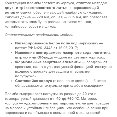
Конструкция пломбы состоит из корпуса, отлитого методом
двух- и трёхкомпонентного литья
, и
нержавеющей
вставки-замка
, обеспечивающей надёжную фиксацию.
Рабочая длина —
220 мм
, общая —
305 мм
, что позволяет
использовать пломбу на различных типах мешков,
контейнеров, ворот и ящиков.
Отличительные особенности модели:
Интегрированное белое поле
под маркировку —
патент РФ №2613448 от 16.03.2017;
Нанесение нестираемого лазерного кода, логотипа,
штрих- или QR-кода
— даже на цветных корпусах;
Формованные защитные элементы
— бордюры от
срезания, цанга с ультразвуковой фиксацией, изогнутое
входное отверстие для защиты от вскрытия
полутрубкой;
Светящийся корпус
(в неоновых цветах) — быстро
обнаруживается визуально при слабом освещении.
Пломба выдерживает нагрузки на разрыв до
20 кгс
и
температурный диапазон
от -40 до +60 °C
. Материал
корпуса —
ударопрочный полипропилен
, не даёт трещин
на морозе и устойчив к вибрациям, что особенно важно при
перевозках и на объектах с повышенной механической