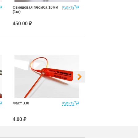
Свинцовая пломба 10мм
Купить
Сейф-пакет, формат
(1кг)
103х145 мм
450.00 ₽
3.40 ₽
Фаст 330
Купить
Парус 270 мм
4.00 ₽
12.10 ₽