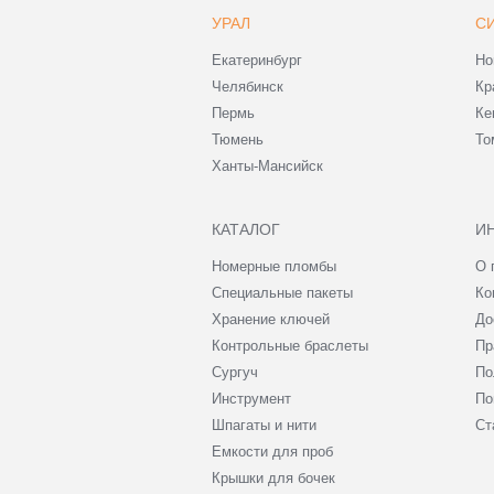
УРАЛ
С
Екатеринбург
Но
Челябинск
Кр
Пермь
Ке
Тюмень
То
Ханты-Мансийск
КАТАЛОГ
И
Номерные пломбы
О 
Специальные пакеты
Ко
Хранение ключей
До
Контрольные браслеты
Пр
Сургуч
По
Инструмент
По
Шпагаты и нити
Ст
Емкости для проб
Крышки для бочек