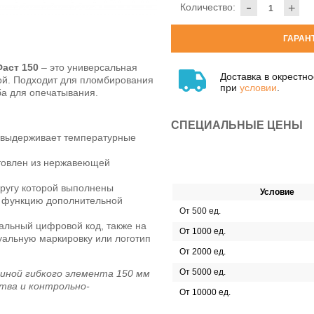
-
Количество:
+
ГАРАН
аст 150
– это универсальная
Доставка в окрестн
ой. Подходит для пломбирования
при
условии
.
ба для опечатывания.
СПЕЦИАЛЬНЫЕ ЦЕНЫ
, выдерживает температурные
товлен из нержавеющей
кругу которой выполнены
Условие
 функцию дополнительной
От 500 ед.
альный цифровой код, также на
От 1000 ед.
альную маркировку или логотип
От 2000 ед.
От 5000 ед.
длиной гибкого элемента 150 мм
тва и контрольно-
От 10000 ед.