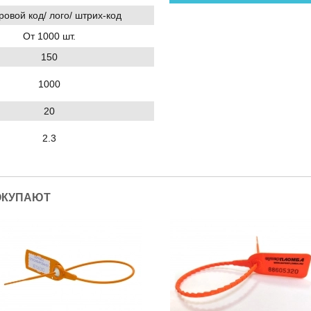
овой код/ лого/ штрих-код
От 1000 шт.
150
1000
20
2.3
ОКУПАЮТ