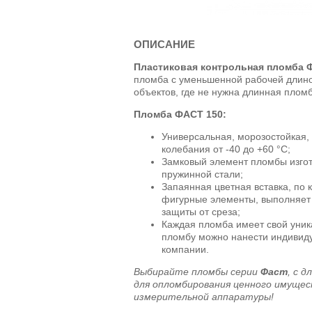
ОПИСАНИЕ
Пластиковая контрольная пломба Ф
пломба с уменьшенной рабочей длин
объектов, где не нужна длинная плом
Пломба ФАСТ 150:
Универсальная, морозостойкая
колебания от -40 до +60 °C;
Замковый элемент пломбы изго
пружинной стали;
Запаянная цветная вставка, по 
фигурные элементы, выполняет
защиты от среза;
Каждая пломба имеет свой уник
пломбу можно нанести индивиду
компании.
Выбирайте пломбы серии
Фаст
, с 
для опломбирования ценного имущес
измерительной аппаратуры!