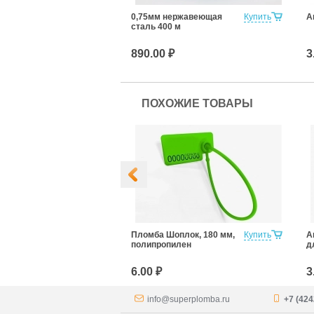
Купить
0,75мм нержавеющая
Купить
А
сталь 400 м
890.00 ₽
3
ПОХОЖИЕ ТОВАРЫ
ангард 220
Купить
Пломба Шоплок, 180 мм,
Купить
А
полипропилен
д
6.00 ₽
3
info@superplomba.ru
+7 (424