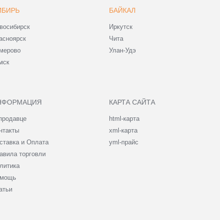
ИБИРЬ
БАЙКАЛ
восибирск
Иркутск
асноярск
Чита
мерово
Улан-Удэ
мск
НФОРМАЦИЯ
КАРТА САЙТА
продавце
html-карта
нтакты
xml-карта
ставка и Оплата
yml-прайс
авила торговли
литика
мощь
атьи