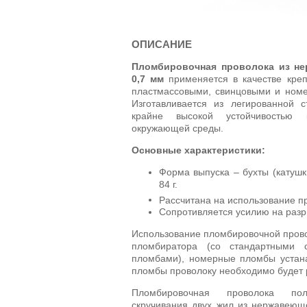
ОПИСАНИЕ
Пломбировочная проволока из н
0,7 мм
применяется в качестве кре
пластмассовыми, свинцовыми и ном
Изготавливается из легированной с
крайне высокой устойчивостью 
окружающей среды.
Основные характеристики:
Форма выпуска – бухты (катушк
84 г.
Рассчитана на использование пр
Сопротивляется усилию на разры
Использование пломбировочной прово
пломбиратора (со стандартными 
пломбами), номерные пломбы устана
пломбы проволоку необходимо будет 
Пломбировочная проволока пол
скручивания двух жил из нержавеюще