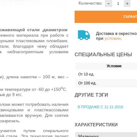
-
Количество:
+
ГАРАН
ержавеющей стали ,диаметром
Доставка в окрестн
пежного материала при работе с
при
условии
.
ерными пластиковыми пломбами.
тали, благодаря чему обладает
к неблагоприятным условиям
СПЕЦИАЛЬНЫЕ ЦЕНЫ
Условие
От 10 ед.
и), длина намотки – 100 м, вес –
От 100 ед.
о
и температуре от -60 до +150
С.
в до 9 кгс.
ДРУГИЕ ТЭГИ
локи может потребовать наличия
В ПРОДАЖЕ С 11-11-2016
свинцовыми и пластмассовыми
вливаются вручную. Для снятия
разрезать.
ХАРАКТЕРИСТИКИ
учается путем спирального
й стали. Эта технология делает
Материал