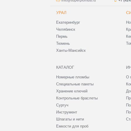
info@superplomba.ru
+7 (424
УРАЛ
С
Екатеринбург
Но
Челябинск
Кр
Пермь
Ке
Тюмень
То
Ханты-Мансийск
КАТАЛОГ
И
Номерные пломбы
О 
Специальные пакеты
Ко
Хранение ключей
До
Контрольные браслеты
Пр
Сургуч
По
Инструмент
По
Шпагаты и нити
Ст
Емкости для проб