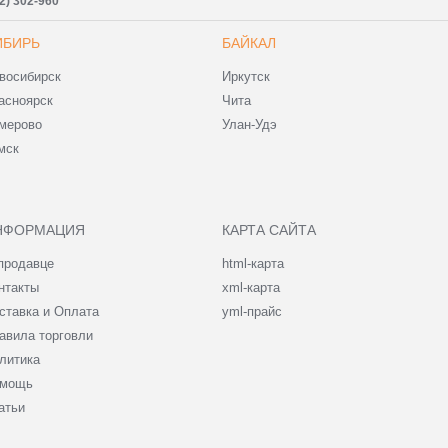
2) 302-960
ИБИРЬ
БАЙКАЛ
восибирск
Иркутск
асноярск
Чита
мерово
Улан-Удэ
мск
НФОРМАЦИЯ
КАРТА САЙТА
продавце
html-карта
нтакты
xml-карта
ставка и Оплата
yml-прайс
авила торговли
литика
мощь
атьи