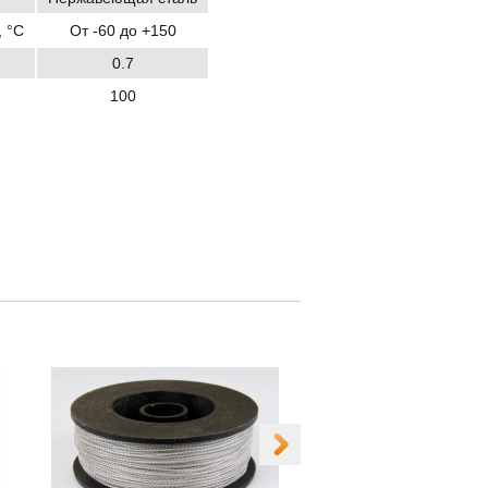
 °C
От -60 до +150
0.7
100