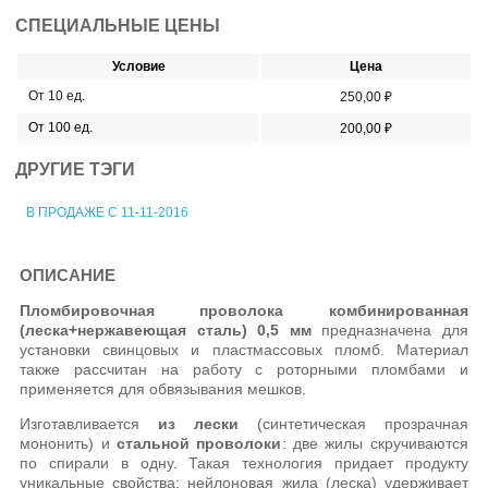
СПЕЦИАЛЬНЫЕ ЦЕНЫ
Условие
Цена
От 10 ед.
250,00 ₽
От 100 ед.
200,00 ₽
ДРУГИЕ ТЭГИ
В ПРОДАЖЕ С 11-11-2016
ОПИСАНИЕ
Пломбировочная проволока комбинированная
(леска+нержавеющая сталь) 0,5 мм
предназначена для
установки свинцовых и пластмассовых пломб. Материал
также рассчитан на работу с роторными пломбами и
применяется для обвязывания мешков.
Изготавливается
из лески
(синтетическая прозрачная
мононить) и
стальной проволоки
: две жилы скручиваются
по спирали в одну. Такая технология придает продукту
уникальные свойства: нейлоновая жила (леска) удерживает