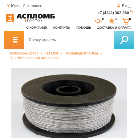
Южно-Сахалинск
Вход
+7 (4242) 302-960
За
0
0
0
о
О КОМПАНИИ
КОНТАКТЫ
ПОМОЩЬ
ДОСТАВКА И ОПЛАТА
зв
Аспломб-Восток
Каталог
Номерные пломбы
Пломбировочная проволока