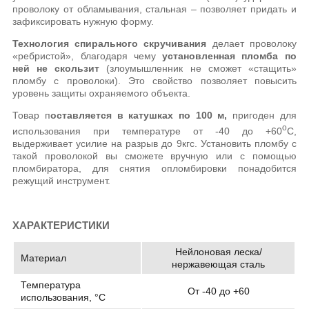
проволоку от обламывания, стальная – позволяет придать и
зафиксировать нужную форму.
Технология спирального скручивания
делает проволоку
«ребристой», благодаря чему
установленная пломба по
ней не скользит
(злоумышленник не сможет «стащить»
пломбу с проволоки). Это свойство позволяет повысить
уровень защиты охраняемого объекта.
Товар п
оставляется в катушках по 100 м,
пригоден для
о
использования при температуре от -40 до +60
С,
выдерживает усилие на разрыв до 9кгс. Установить пломбу с
такой проволокой вы сможете вручную или с помощью
пломбиратора, для снятия опломбировки понадобится
режущий инструмент.
ХАРАКТЕРИСТИКИ
Нейлоновая леска/
Материал
нержавеющая сталь
Температура
От -40 до +60
использования, °C