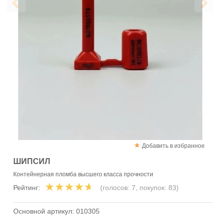
Добавить в избранное
ШИПСИЛ
Контейнерная пломба высшего класса прочности
Рейтинг:
(голосов:
7
, покупок:
83
)
Основной артикул:
010305