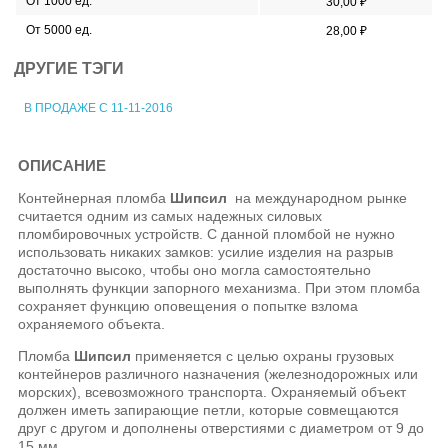
От 1000 ед.
30,00 ₽
От 5000 ед.
28,00 ₽
ДРУГИЕ ТЭГИ
В ПРОДАЖЕ С 11-11-2016
ОПИСАНИЕ
Контейнерная пломба
Шипсил
на международном рынке
считается одним из самых надежных силовых
пломбировочных устройств. С данной пломбой не нужно
использовать никаких замков: усилие изделия на разрыв
достаточно высоко, чтобы оно могла самостоятельно
выполнять функции запорного механизма. При этом пломба
сохраняет функцию оповещения о попытке взлома
охраняемого объекта.
Пломба
Шипсил
применяется с целью охраны грузовых
контейнеров различного назначения (железнодорожных или
морских), всевозможного транспорта. Охраняемый объект
должен иметь запирающие петли, которые совмещаются
друг с другом и дополнены отверстиями с диаметром от 9 до
15 мм.