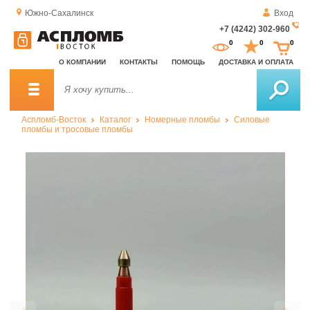
Южно-Сахалинск
Вход
+7 (4242) 302-960
За
0
0
0
о
О КОМПАНИИ
КОНТАКТЫ
ПОМОЩЬ
ДОСТАВКА И ОПЛАТА
зв
Аспломб-Восток
Каталог
Номерные пломбы
Силовые
пломбы и тросовые пломбы