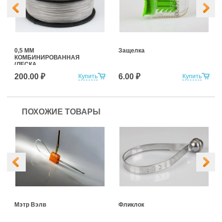
0,5 ММ
Защелка
КОМБИНИРОВАННАЯ
(ЛЕСКА
+НЕРЖАВЕЮЩАЯ
200.00 ₽
6.00 ₽
Купить
Купить
СТАЛЬ) 100 м
ПОХОЖИЕ ТОВАРЫ
Мэтр Вэлв
Фликлок