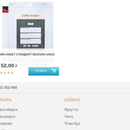
ЙФ-ПАКЕТ СТАНДАРТ 562Х695+45К/8
52.00
т
₽
2) 302-960
ИБИРЬ
БАЙКАЛ
восибирск
Иркутск
асноярск
Чита
мерово
Улан-Удэ