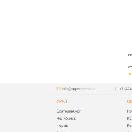
СЕ
о
info@superplomba.ru
+7 (424
УРАЛ
С
Екатеринбург
Но
Челябинск
Кр
Пермь
Ке