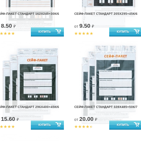
ЙФ-ПАКЕТ СТАНДАРТ 162Х245+30К/6
СЕЙФ-ПАКЕТ СТАНДАРТ 205Х295+45К/6
8.50
9.50
т
₽
от
₽
ЙФ-ПАКЕТ СТАНДАРТ 296Х400+45К/6
СЕЙФ-ПАКЕТ СТАНДАРТ 328Х485+50К/7
15.60
20.00
т
₽
от
₽