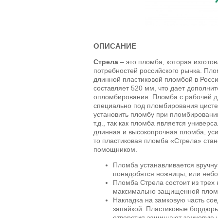
ОПИСАНИЕ
Стрела
– это пломба, которая изгото
потребностей российского рынка. Пл
длинной пластиковой пломбой в Росс
составляет 520 мм, что дает дополни
опломбирования. Пломба с рабочей д
специально под пломбирования цисте
установить пломбу при пломбировании
т.д., так как пломба является универс
длинная и высокопрочная пломба, усил
то пластиковая пломба «Стрела» ст
помощником.
Пломба устанавливается вручну
понадобятся ножницы, или небо
Пломба Стрела состоит из трех 
максимально защищенной пломб
Накладка на замковую часть со
запайкой. Пластиковые бордюры
отверстия защищают замковую ча