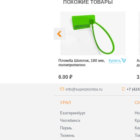
ПОХОЖИЕ ТОВАРЫ
ангард 220
Купить
Пломба Шоплок, 180 мм,
Купить
А
полипропилен
д
6.00 ₽
3
info@superplomba.ru
+7 (424
УРАЛ
С
Екатеринбург
Но
Челябинск
Кр
Пермь
Ке
Тюмень
То