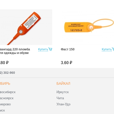
вангард 220 пломба
Купить
Фаст 150
Купить
ля одежды и обуви
.80 ₽
3.60 ₽
2) 302-960
ИБИРЬ
БАЙКАЛ
восибирск
Иркутск
асноярск
Чита
мерово
Улан-Удэ
мск