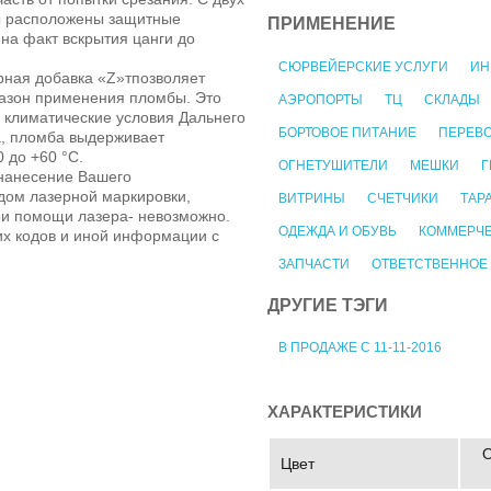
бы расположены защитные
ПРИМЕНЕНИЕ
на факт вскрытия цанги до
СЮРВЕЙЕРСКИЕ УСЛУГИ
ИН
рная добавка «Z»тпозволяет
азон применения пломбы. Это
АЭРОПОРТЫ
ТЦ
СКЛАДЫ
 климатические условия Дальнего
БОРТОВОЕ ПИТАНИЕ
ПЕРЕВ
а, пломба выдерживает
 до +60 °C.
ОГНЕТУШИТЕЛИ
МЕШКИ
Г
нанесение Вашего
дом лазерной маркировки,
ВИТРИНЫ
СЧЕТЧИКИ
ТАР
ри помощи лазера- невозможно.
ОДЕЖДА И ОБУВЬ
КОММЕРЧЕ
х кодов и иной информации с
ЗАПЧАСТИ
ОТВЕТСТВЕННОЕ
ДРУГИЕ ТЭГИ
В ПРОДАЖЕ С 11-11-2016
ХАРАКТЕРИСТИКИ
О
Цвет