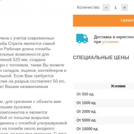
-
Количество:
+
ГАРАН
Доставка в окрестн
влена с учетов современных
при
условии
.
омба Стрела является самой
ии Рабочая длина пломбы
тельные возможности для
СПЕЦИАЛЬНЫЕ ЦЕНЫ
линой 520 мм, создана
рн с топливом, также Вы можете
 складов, ящиков, контейнеров и
альной. Если Вам требуется
ие на разрыв составляет 50 кгс,
анет Вашим незаменимым
Условие
От 500 ед.
ю, для срезания с объекта вам
От 1000 ед.
льшие кусачики.
От 2000 ед.
компонентов и является
ой от попытки вскрытия.
От 5000 ед.
единена с пломбой ультразвуковой
 на пломбе около входного
От 10000 ед.
сть от попытки срезания. С двух